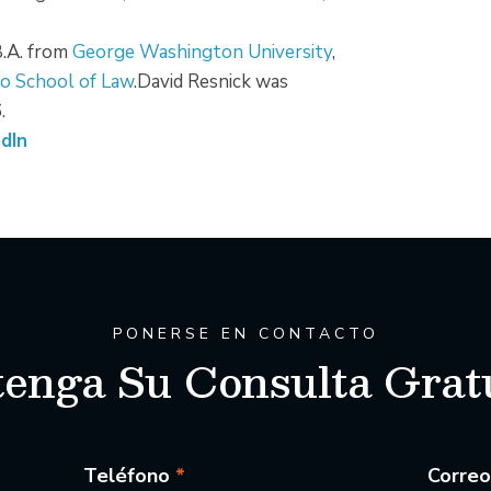
B.A. from
George Washington University
,
o School of Law
.David Resnick was
.
dIn
PONERSE EN CONTACTO
enga Su Consulta Grat
Teléfono
*
Correo