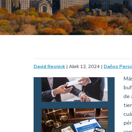
David Resnick
|
Abril 12, 2024
|
Daños Pers
Más
buf
de 
tie
cuá
pér
com