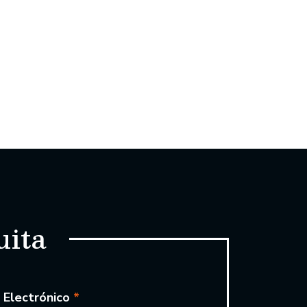
uita
 Electrónico
*