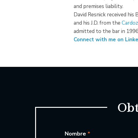
and premises liability.
David Resnick received his 
and his J.D. from the
Cardoz
admitted to the bar in 1996
Connect with me on Linke
Obt
Nombre
*